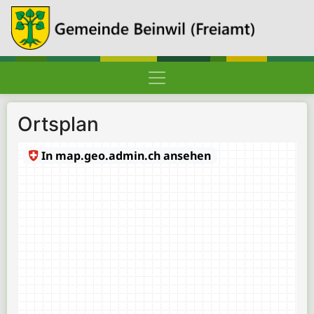
Hauptnavigation
Pfadnavigation
Gemeinde Beinwil (Freiamt)
Gemeindeportrait
Ortsplan
Ortsplan