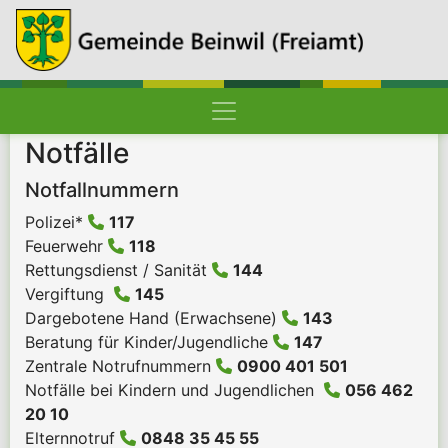
Hauptnavigation
Pfadnavigation
Startseite
Notfälle
Notfallnummern
Polizei*
117
Feuerwehr
118
Rettungsdienst / Sanität
144
Vergiftung
145
Dargebotene Hand (Erwachsene)
143
Beratung für Kinder/Jugendliche
147
Zentrale Notrufnummern
0900 401 501
Notfälle bei Kindern und Jugendlichen
056 462
20 10
Elternnotruf
0848 35 45 55