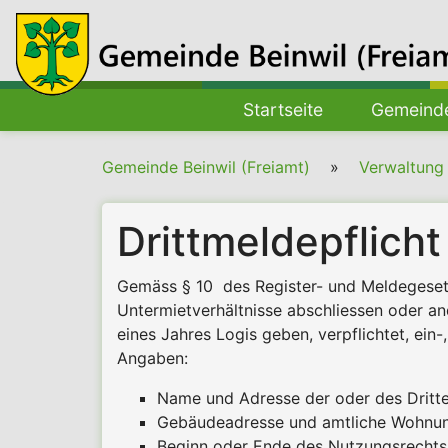
Hauptnavigation
Startseite
Gemeinde
Pfadnavigation
Gemeinde Beinwil (Freiamt)
Verwaltung
Drittmeldepflicht
Gemäss § 10 des Register- und Meldegeset
Untermietverhältnisse abschliessen oder a
eines Jahres Logis geben, verpflichtet, e
Angaben:
Name und Adresse der oder des Dritt
Gebäudeadresse und amtliche Wohn
Beginn oder Ende des Nutzungsrechts