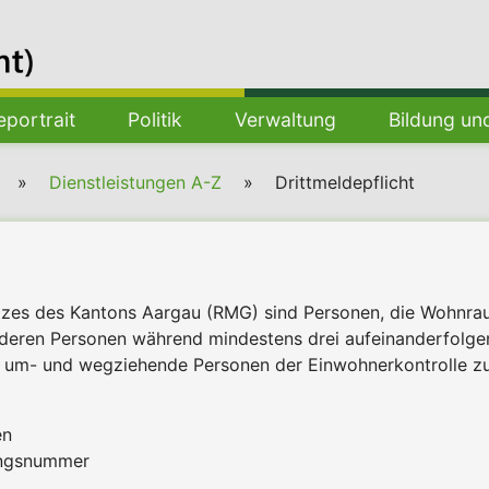
portrait
Politik
Verwaltung
Bildung un
Dienstleistungen A-Z
Drittmeldepflicht
zes des Kantons Aargau (RMG) sind Personen, die Wohnrau
nderen Personen während mindestens drei aufeinanderfolg
in-, um- und wegziehende Personen der Einwohnerkontrolle 
en
ungsnummer