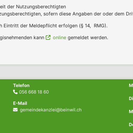
it der Nutzungsberechtigten
ngsberechtigten, sofern diese Angaben der oder dem Drit
Eintritt der Meldepflicht erfolgen (§ 14, RMG).
Logisnehmenden kann
online
gemeldet werden.
Telefon
056 668 18 60
N
D
E-Mail
N
gemeindekanzlei@beinwil.ch
M
N
D
M