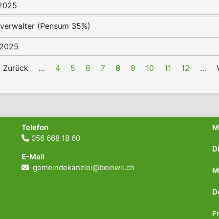
 2025
hulverwalter (Pensum 35%)
 2025
Vorherige
‹ Zurück
…
Page
4
Page
5
Page
6
Page
7
Aktuelle
8
Page
9
Page
10
Page
11
Page
12
…
Seite
Seite
Telefon
056 668 18 60
N
D
E-Mail
N
gemeindekanzlei@beinwil.ch
M
N
D
M