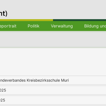
portrait
Politik
Verwaltung
Bildung un
deverbandes Kreisbezirksschule Muri
2025
025